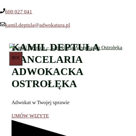
Przejdź
600 027 041
do
treści
kamil.deptula@adwokatura.pl
KAMIL DEPTUŁA
KANCELARIA
MENU
ADWOKACKA
OSTROŁĘKA
Adwokat w Twojej sprawie
UMÓW WIZYTĘ